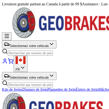
Livraison gratuite partout au Canada à partir de 99 $
Assistance : Lun
Selectionnez votre vehicule
FR
Selectionnez votre vehicule
Kits de freins
Disques de frein
Plaquettes de frein
Étriers de frein
Mâchoi