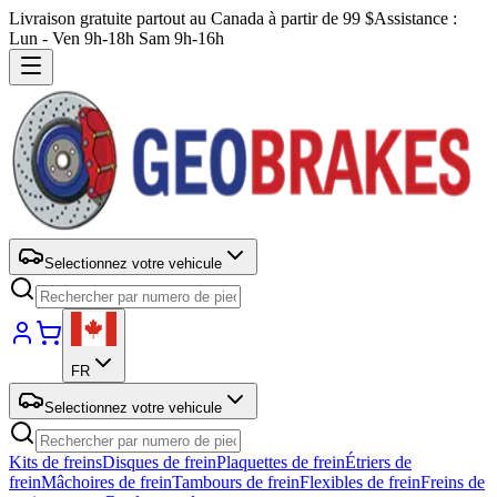
Livraison gratuite partout au Canada à partir de 99 $
Assistance :
Lun - Ven 9h-18h Sam 9h-16h
Selectionnez votre vehicule
FR
Selectionnez votre vehicule
Kits de freins
Disques de frein
Plaquettes de frein
Étriers de
frein
Mâchoires de frein
Tambours de frein
Flexibles de frein
Freins de